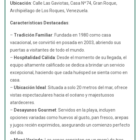
Ubicación
: Calle Las Gaviotas, Casa Nº74, Gran Roque,
Archipiélago de Los Roques, Venezuela.
Características Destacadas
:
–
Tradición Familiar
: Fundada en 1980 como casa
vacacional, se convirtió en posada en 2003, abriendo sus
puertas a visitantes de todo el mundo.
–
Hospitalidad Cálida
: Desde el momento de su llegada, el
equipo altamente calificado se dedica a brindar un servicio
excepcional, haciendo que cada huésped se sienta como en
casa.
–
Ubicación Ideal
: Situada a solo 20 metros del mar, ofrece
vistas espectaculares hacia el océano y majestuosos
atardeceres.
–
Desayunos Gourmet
: Servidos en la playa, incluyen
opciones variadas como huevos al gusto, pan fresco, arepas
y jugos recién exprimidos, asegurando un comienzo perfecto
del día.
–
Menú Variado
: Las cenas consisten en un menú de tres