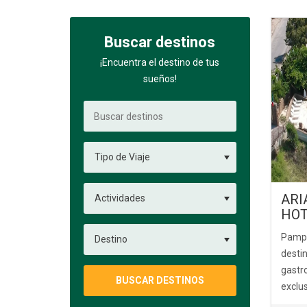
Buscar destinos
¡Encuentra el destino de tus
sueños!
ARIA
HOT
Pampat
destin
gastr
BUSCAR DESTINOS
exclus